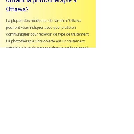
offrant la photothérapie à
Ottawa?
La plupart des médecins de famille d’Ottawa
pourront vous indiquer avec quel praticien
communiquer pour recevoir ce type de traitement.
La photothérapie ultraviolette est un traitement
sensible. Vous devez consulter un professionnel
(médecin) qui est reconnu dans le domaine, cela
réduira les risques d’effets indésirables.
La meilleure façon de trouver un praticien est de
demander à votre médecin de famille. Toutefois,
vous pouvez demander l’avis du dermatologue de
l’hôpital de votre région.
Laissez notre équipe de la clinique Ottawa-
Carleton Physiotherapy vous aider à améliorer
l’état de votre peau. Notre centre de
photothérapie est situé au centre-ville d’Ottawa.
Le stationnement est gratuit.
Appelez-nous pour