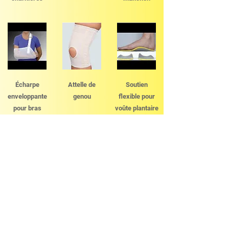
Écharpe
Attelle de
Soutien
enveloppante
genou
flexible pour
pour bras
voûte plantaire
Rond de
Soutien de
Rond de
caoutchouc
grossess
caoutchouc