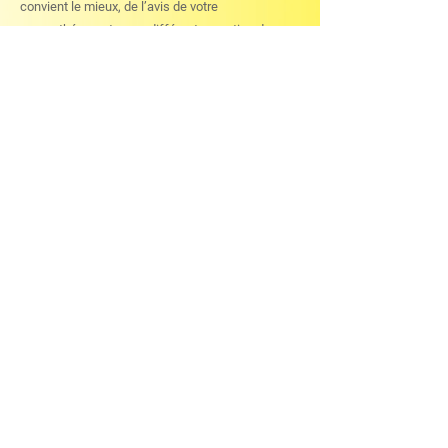
convient le mieux, de l’avis de votre
massothérapeute, aux différentes parties de
votre corps. Il y a souvent des nœuds à défaire,
nécessitant une friction des fibres; ce qui n’est
pas de tout repos et peut être une source
d’inconfort.
Les massothérapeutes du Physiotherapy Center
d’Ottawa-Carleton sont là pour vous aider. Pour
réserver un massage suédois,
veuillez contacter
notre bureau
.