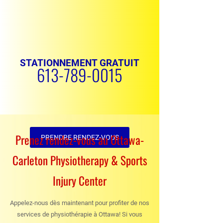
STATIONNEMENT GRATUIT
613-789-0015
Prenez rendez-vous au Ottawa-
PRENDRE RENDEZ-VOUS
Carleton Physiotherapy & Sports
Injury Center
Appelez-nous dès maintenant pour profiter de nos
services de physiothérapie à Ottawa! Si vous