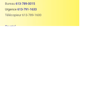
Bureau
613-789-0015
Urgence
613-791-1633
Télécopieur
613-789-1600
Courriel
info@ocphysio.com
Heures d'ouverture
Lundi: 8 h - 19 h
Mardi: 8 h - 19 h
Mercredi: 8 h - 19 h
Jeudi: 8 h - 19 h
Vendredi: 8 h - 15 h
Samedi: fermé
Dimanche: fermé
STATIONNEMENT GRATUIT
Modes de paiement