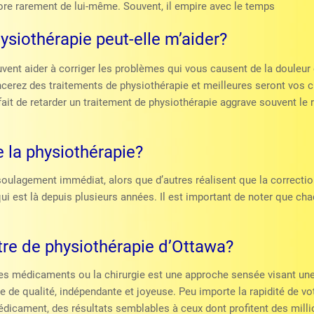
iore rarement de lui-même. Souvent, il empire avec le temps
ysiothérapie peut-elle m’aider?
ent aider à corriger les problèmes qui vous causent de la douleur e
cerez des traitements de physiothérapie et meilleures seront vos 
fait de retarder un traitement de physiothérapie aggrave souvent le
de la physiothérapie?
soulagement immédiat, alors que d’autres réalisent que la correctio
qui est là depuis plusieurs années. Il est important de noter que c
tre de physiothérapie d’Ottawa?
les médicaments ou la chirurgie est une approche sensée visant une 
vie de qualité, indépendante et joyeuse. Peu importe la rapidité de v
édicament, des résultats semblables à ceux dont profitent des milli