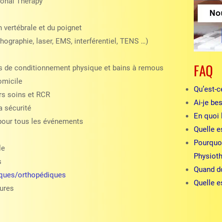
onal Therapy
vertébrale et du poignet
chographie, laser, EMS, interférentiel, TENS …)
FAQ
s de conditionnement physique et bains à remous
omicile
Qu’est-c
rs soins et RCR
Ai-je be
a sécurité
En quoi 
pour tous les événements
Quelle es
Pourquoi
le
Physioth
s
Quand do
tiques/orthopédiques
Quelle e
lures