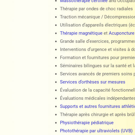
Massothérapie certifiée
and Occupati
Thérapie par ondes de choc radiales
Traction mécanique / Décompression 
Utilisation d’appareils électriques (é
Thérapie magnétique
et
Acuponcture
Grande salle d’exercices, programme
Interventions d’urgence et visites à d
Formation et fournitures pour premie
Séminaires bilingues sur la santé et l
Services avancés de premiers soins 
Services d’orthèses sur mesures
Évaluation de la capacité fonctionnel
Évaluations médicales indépendante
Supports et autres fournitures athlé
Thérapie après chirurgie et après brû
Physiothérapie pédiatrique
Photothérapie par ultraviolets (UVB)